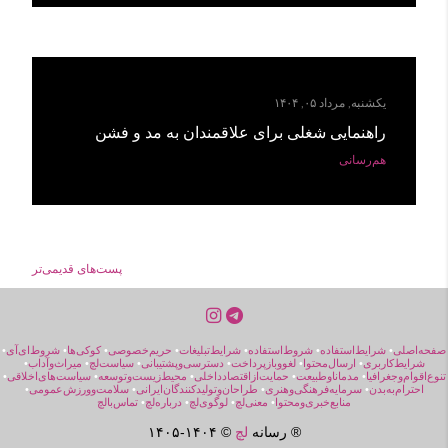
یکشنبه, مرداد ۰۵, ۱۴۰۴
راهنمایی شغلی برای علاقمندان به مد و فشن
هم‌رسانی
پست‌های قدیمی‌تر
صفحه‌اصلی
•
شرایط‌استفاده
•
شروط‌استفاده
•
شرایط‌تبلیغات
•
حریم‌خصوصی
•
کوکی‌ها
•
شروط‌ای‌آی
•
شرایط‌کاربری
•
ارسال‌محتوا
•
لغووبازپرداخت
•
دسترسی‌و‌پشتیبانی
•
سیاست‌لچ
•
میراث‌و‌آداب
•
تنوع‌اقوام‌و‌جغرافیا
•
مد‌مانا‌و‌طبیعت
•
حمایت‌از‌اقتصاد‌داخلی
•
محیط‌زیست‌و‌توسعه
•
سیاست‌های‌اخلاقی
•
احترام‌به‌بدن
•
سرمایه‌فرهنگی‌و‌هنری
•
طراحان‌و‌تولیدکنندگان‌ایرانی
•
سلامت‌و‌ورزش‌عمومی
•
منابع‌خبری‌ومحتوا
•
معنی‌لچ
•
لوگوی‌لچ
•
درباره‌لچ
•
تماس‌بالچ
® رسانه
لچ
© ۱۴۰۴-
۱۴۰۵