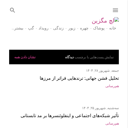
رد شدن به محتوای اصلی
خانه
پوشاک
چهره
زیور
زندگی
رویداد
گپ
‏بیشتر…
آموزش
دیدگاه
نشان دادن همه
پ
نمایش پست‌هایی با برچسب
س
جمعه, شهریور ۲۸, ۱۴۰۴
ت‌
تحلیل فشن جهانی: ترندهایی فراتر از مرزها
ه
هم‌رسانی
ا
سه‌شنبه, شهریور ۲۵, ۱۴۰۴
تأثیر شبکه‌های اجتماعی و اینفلوئنسرها بر مد تابستانی
هم‌رسانی