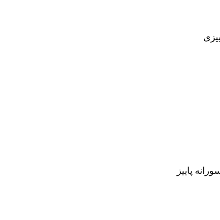
یزی
انه پاییز