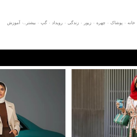
رد شدن به محتوای اصلی
خانه
پوشاک
چهره
زیور
زندگی
رویداد
گپ
‏بیشتر…
آموزش