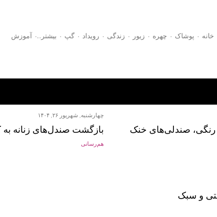
رد شدن به محتوای اصلی
خانه
پوشاک
چهره
زیور
زندگی
رویداد
گپ
‏بیشتر…
آموزش
چهارشنبه, شهریور ۲۶, ۱۴۰۴
ی رنگی، صندلی‌های خنک
بازگشت صندل‌های زنانه به 
هم‌رسانی
تی و سبک