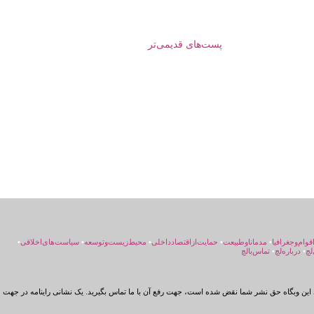
پست‌های قدیمی‌تر
اقوام‌و‌جغرافیا
•
مد‌مانا‌و‌طبیعت
•
حمایت‌از‌اقتصاد‌داخلی
•
محیط‌زیست‌و‌توسعه
•
سیاست‌های‌اخلاقی
•
لچ
•
درباره‌لچ
•
تماس‌بالچ
این وبگاه حق نشر شما نقض شده است، جهت رفع آن با ما تماس بگیرید. یک نشانی راینامه در جهت