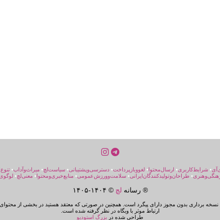
‌آی
•
شرایط‌کاربری
•
ارسال‌محتوا
•
لغووبازپرداخت
•
دسترسی‌و‌پشتیبانی
•
سیاست‌لچ
•
میراث‌و‌آداب
•
تنوع‌
هنگی‌و‌هنری
•
طراحان‌و‌تولیدکنندگان‌ایرانی
•
سلامت‌و‌ورزش‌عمومی
•
منابع‌خبری‌ومحتوا
•
معنی‌لچ
•
لوگوی‌
® رسانه
لچ
© ۱۴۰۴-
۱۴۰۵
سخه برداری بدون مجوز دارای پیگرد است. همچنین در صورتی که معتقد هستید در بخشی از محتوای 
ارتباط موثر با وبگاه در نظر گرفته شده است.
طراحی شده در
بزرگ استودیو