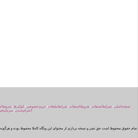
صفحه‌اصلی
•
شرایط‌استفاده
•
شروط‌استفاده
•
شرایط‌تبلیغات
•
حریم‌خصوصی
•
کوکی‌ها
•
شروط‌ای
احترام‌به‌بدن
•
سرمایه‌فر
تمام حقوق محفوظ است حق نشر و نسخه برداری از محتوای این وبگاه کاملا محفوظ بوده و هرگونه ن