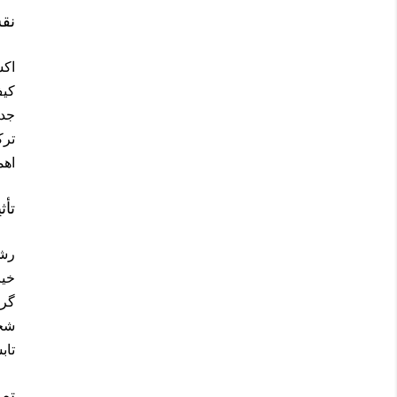
نق
اکس
کیف
جدا
ترک
اهم
تأث
رشد
خیا
گرف
شخص
تاب
تم