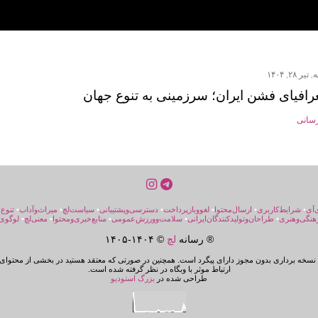
یر ۲۸, ۱۴۰۴
رافیای فشن ایران؛ سرزمینی به تنوع جهان
رسانی
‌آی
•
شرایط‌کاربری
•
ارسال‌محتوا
•
لغووبازپرداخت
•
دسترسی‌و‌پشتیبانی
•
سیاست‌لچ
•
میراث‌و‌آداب
•
تنوع‌
هنگی‌و‌هنری
•
طراحان‌و‌تولیدکنندگان‌ایرانی
•
سلامت‌و‌ورزش‌عمومی
•
منابع‌خبری‌ومحتوا
•
معنی‌لچ
•
لوگوی‌
® رسانه
لچ
© ۱۴۰۴-
۱۴۰۵
سخه برداری بدون مجوز دارای پیگرد است. همچنین در صورتی که معتقد هستید در بخشی از محتوای 
ارتباط موثر با وبگاه در نظر گرفته شده است.
طراحی شده در
بزرگ استودیو