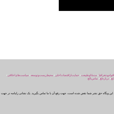
اقوام‌و‌جغرافیا
•
مد‌مانا‌و‌طبیعت
•
حمایت‌از‌اقتصاد‌داخلی
•
محیط‌زیست‌و‌توسعه
•
سیاست‌های‌اخلاقی
•
لچ
•
درباره‌لچ
•
تماس‌بالچ
این وبگاه حق نشر شما نقض شده است، جهت رفع آن با ما تماس بگیرید. یک نشانی راینامه در جهت