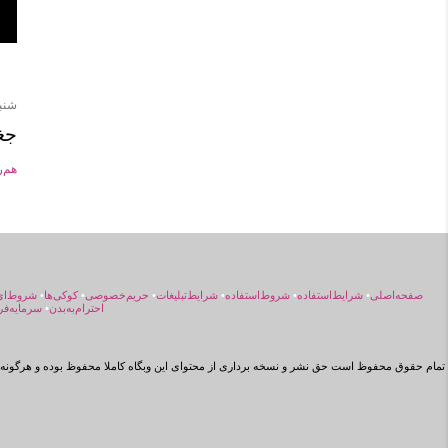
شنبه, ت
جغ
هم‌
صفحه‌اصلی
•
شرایط‌استفاده
•
شروط‌استفاده
•
شرایط‌تبلیغات
•
حریم‌خصوصی
•
کوکی‌ها
•
شروط‌ای
احترام‌به‌بدن
•
سرمایه‌فر
تمام حقوق محفوظ است حق نشر و نسخه برداری از محتوای این وبگاه کاملا محفوظ بوده و هرگونه ن