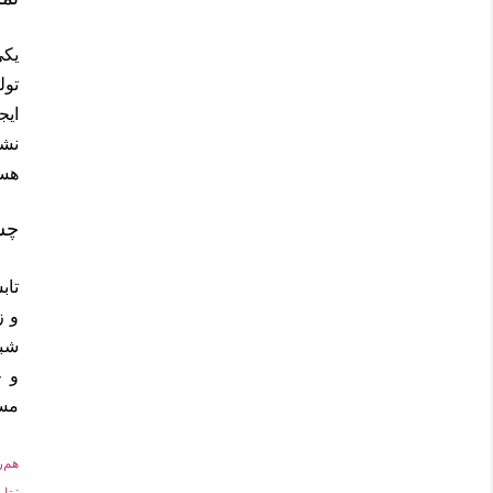
یکی
تول
ایج
نشا
هست
چشم
تاب
و ز
شبک
و خ
مسئ
هم‌
تاب
: