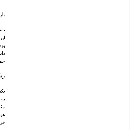
باز
ایر
بود
داش
جمع
رنگ
یکی
به 
مثب
هوا
فره