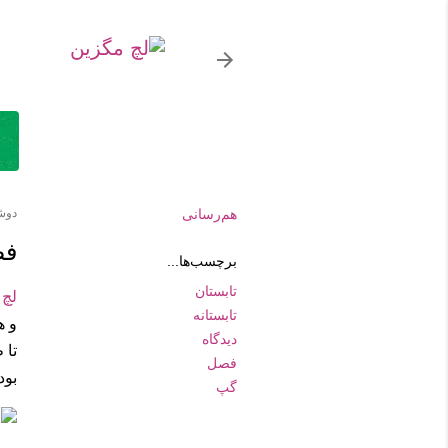
هم‌رسانی
دوشنب
فص
برچسب‌ها...
تابستان
لچ
-
تابستانه
و ه
دیدگاه
تا 
فصل
بود
گپ