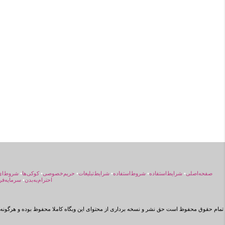
صفحه‌اصلی
•
شرایط‌استفاده
•
شروط‌استفاده
•
شرایط‌تبلیغات
•
حریم‌خصوصی
•
کوکی‌ها
•
شروط‌ای
احترام‌به‌بدن
•
سرمایه‌فر
تمام حقوق محفوظ است حق نشر و نسخه برداری از محتوای این وبگاه کاملا محفوظ بوده و هرگونه ن