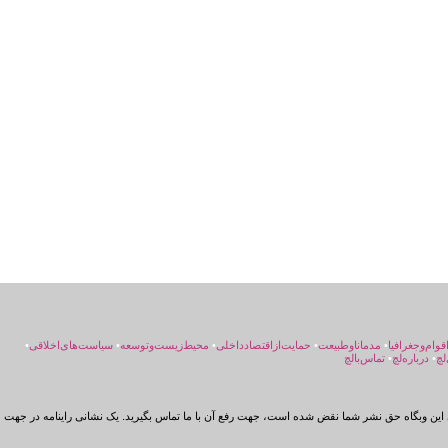
اقوام‌و‌جغرافیا
•
مد‌مانا‌و‌طبیعت
•
حمایت‌از‌اقتصاد‌داخلی
•
محیط‌زیست‌و‌توسعه
•
سیاست‌های‌اخلاقی
•
لچ
•
درباره‌لچ
•
تماس‌بالچ
این وبگاه حق نشر شما نقض شده است، جهت رفع آن با ما تماس بگیرید. یک نشانی راینامه در جهت