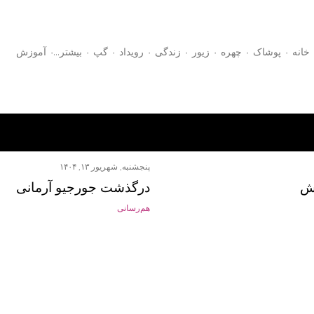
رد شدن به محتوای اصلی
خانه
پوشاک
چهره
زیور
زندگی
رویداد
گپ
‏بیشتر…
آموزش
پنجشنبه, شهریور ۱۳, ۱۴۰۴
رش
درگذشت جورجیو آرمانی
هم‌رسانی