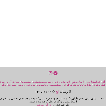
‌آی
•
شرایط‌کاربری
•
ارسال‌محتوا
•
لغووبازپرداخت
•
دسترسی‌و‌پشتیبانی
•
سیاست‌لچ
•
میراث‌و‌آداب
•
تنوع‌
هنگی‌و‌هنری
•
طراحان‌و‌تولیدکنندگان‌ایرانی
•
سلامت‌و‌ورزش‌عمومی
•
منابع‌خبری‌ومحتوا
•
معنی‌لچ
•
لوگوی‌
® رسانه
لچ
© ۱۴۰۴-
۱۴۰۵
سخه برداری بدون مجوز دارای پیگرد است. همچنین در صورتی که معتقد هستید در بخشی از محتوای 
ارتباط موثر با وبگاه در نظر گرفته شده است.
طراحی شده در
بزرگ استودیو