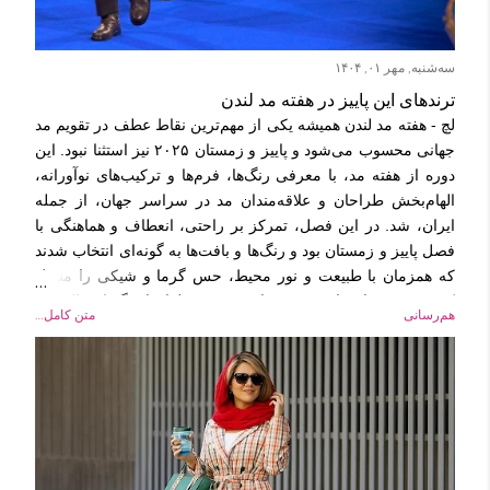
سه‌شنبه, مهر ۰۱, ۱۴۰۴
ترندهای این پاییز در هفته مد لندن
لچ - هفته مد لندن همیشه یکی از مهم‌ترین نقاط عطف در تقویم مد
جهانی محسوب می‌شود و پاییز و زمستان ۲۰۲۵ نیز استثنا نبود. این
دوره از هفته مد، با معرفی رنگ‌ها، فرم‌ها و ترکیب‌های نوآورانه،
الهام‌بخش طراحان و علاقه‌مندان مد در سراسر جهان، از جمله
ایران، شد. در این فصل، تمرکز بر راحتی، انعطاف و هماهنگی با
فصل پاییز و زمستان بود و رنگ‌ها و بافت‌ها به گونه‌ای انتخاب شدند
که همزمان با طبیعت و نور محیط، حس گرما و شیکی را منتقل
کنند. در ترندهای پاییز و زمستان ۲۰۲۵، شلوارهای گشاد، پالتوهای
هم‌رسانی
متن کامل…
بلند و بافت‌های ضخیم همچنان جایگاه ویژه‌ای داشتند. طراحان با
تاکید بر راحتی و حرکت آزاد، فرم‌ها را گشاد و نرم طراحی کردند و
رنگ‌های گرم و طبیعی مانند قهوه‌ای، زیتونی، خردلی و خاکی را به
کار بردند. این انتخاب‌ها به هماهنگی با نور کوتاه روزهای پاییزی و
زمستانی کمک می‌کند و حس حضور در محیط شهری و طبیعی را
تقویت می‌کند. علاوه بر فرم و رنگ، توجه ویژه‌ای به بافت پارچه‌ها
و جزئیات طراحی نیز شده بود تا استایل‌ها علاوه بر زیبایی، کاربردی