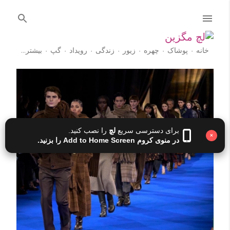
رد شدن به محتوای اصلی
خانه
پوشاک
چهره
زیور
زندگی
رویداد
گپ
‏بیشتر…
آموزش
پ
س
ت‌
ه
برای دسترسی سریع
لچ
را نصب کنید.
ا
×
در منوی کروم Add to Home Screen را بزنید.