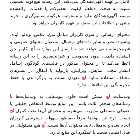
کامل بر عهده آگهی‌دهندگان می‌باشد. این رسانه هیچ‌گونه تضمینی
نسبت به صحت ادعاها، کیفیت محصولات یا خدمات ارائه‌شده
توسط آگهی‌دهندگان ندارد و مسئولیت هرگونه تصمیم‌گیری یا خرید
مبتنی بر اطلاعات این بخش بر عهده کاربران خواهد بود.
محتوای ارسالی از سوی کاربران شامل متن، عکس، ویدئو، ایده،
پیشنهاد، نظر و سایر داده‌های دیجیتال، به‌عنوان محتوای عمومی و
غیرمحرمانه تلقی خواهد شد. با ارسال این موارد به
لَچ
، کاربر حق
استفاده دائمی، بدون محدودیت و غیرانحصاری را به این رسانه
اعطا می‌کند تا از محتوای مذکور در قالب‌های گوناگون (شامل
انتشار مجدد، نمایش، ویرایش، بازتولید یا انتقال) در بسترهای
مختلف استفاده نماید.
لَچ
تعهدی نسبت به بازگرداندن یا حفظ
محرمانگی این اطلاعات ندارد.
وب‌سایت
لَچ
ممکن است حاوی پیوندهایی به وب‌سایت‌ها یا
رسانه‌های شخص ثالث باشد. این منابع توسط اشخاص حقیقی یا
حقوقی مستقلی مدیریت می‌شوند و محتوای آن‌ها تحت کنترل
لَچ
نیست. درج این پیوندها صرفاً به‌منظور سهولت دسترسی کاربران
انجام شده و به‌معنای تایید محتوای آن‌ها نیست.
لَچ
هیچ مسئولیتی در
قبال امنیت، صحت یا عملکرد این منابع ندارد.