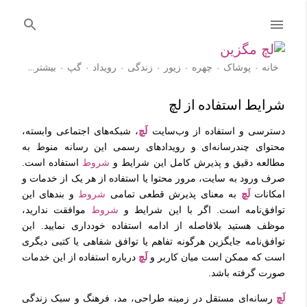
رد شدن به محتوای اصلی
خانه
پوشاک
چهره
زیور
زندگی
رویداد
گپ
‏بیشتر…
آموزش
شرایط استفاده از لچ
دسترسی و استفاده از وب‌سایت
لَچ
، شبکه‌های اجتماعی وابسته،
محتوای چندرسانه‌ای و رویدادهای رسمی این رسانه منوط به
مطالعه دقیق و پذیرش کامل این شرایط و
شروط
استفاده است.
صرف ورود به سایت، مرور محتوا یا استفاده از هر یک از خدمات و
امکانات
لَچ
به معنای پذیرش قطعی تمامی
شروط
و بندهای این
توافق‌نامه است. اگر با این شرایط و
شروط
موافقت ندارید،
موظف هستید بلافاصله از ادامه استفاده خودداری نمایید. این
توافق‌نامه جایگزین هرگونه تفاهم یا توافق شفاهی یا کتبی دیگری
است که ممکن است میان کاربر و
لَچ
درباره استفاده از این خدمات
صورت گرفته باشد.
لَچ
رسانه‌ای مستقل در زمینه طراحی، مد، فرهنگ و سبک زندگی