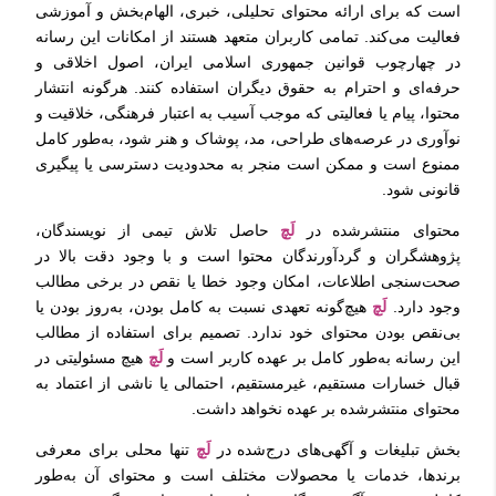
است که برای ارائه محتوای تحلیلی، خبری، الهام‌بخش و آموزشی
فعالیت می‌کند. تمامی کاربران متعهد هستند از امکانات این رسانه
در چهارچوب قوانین جمهوری اسلامی ایران، اصول اخلاقی و
حرفه‌ای و احترام به حقوق دیگران استفاده کنند. هرگونه انتشار
محتوا، پیام یا فعالیتی که موجب آسیب به اعتبار فرهنگی، خلاقیت و
نوآوری در عرصه‌های طراحی، مد، پوشاک و هنر شود، به‌طور کامل
ممنوع است و ممکن است منجر به محدودیت دسترسی یا پیگیری
قانونی شود.
محتوای منتشرشده در
لَچ
حاصل تلاش تیمی از نویسندگان،
پژوهشگران و گردآورندگان محتوا است و با وجود دقت بالا در
صحت‌سنجی اطلاعات، امکان وجود خطا یا نقص در برخی مطالب
وجود دارد.
لَچ
هیچ‌گونه تعهدی نسبت به کامل بودن، به‌روز بودن یا
بی‌نقص بودن محتوای خود ندارد. تصمیم برای استفاده از مطالب
این رسانه به‌طور کامل بر عهده کاربر است و
لَچ
هیچ مسئولیتی در
قبال خسارات مستقیم، غیرمستقیم، احتمالی یا ناشی از اعتماد به
محتوای منتشرشده بر عهده نخواهد داشت.
بخش تبلیغات و آگهی‌های درج‌شده در
لَچ
تنها محلی برای معرفی
برندها، خدمات یا محصولات مختلف است و محتوای آن به‌طور