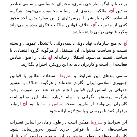
برند، نام، لوگو، طراحی بصری، محتوای اختصاصی و تمامی عناصر
نمادین
لَچ
، مالکیت معنوی این رسانه محسوب می‌شوند. هرگونه
استفاده، تکثیر، بازنشر یا بهره‌برداری از این موارد بدون اخذ مجوز
کتبی از مدیریت
لَچ
، خلاف قوانین مالکیت فکری بوده و می‌تواند
پیگرد قانونی در پی داشته باشد.
لَچ
به هیچ سازمان، نهاد دولتی، نیمه‌دولتی یا تشکل عمومی وابسته
نیست و سیاست محتوایی آن مستقل از هرگونه گروه اقتصادی یا
سیاسی تنظیم می‌شود. استقلال رسانه‌ای
لَچ
یکی از اصول بنیادین
فعالیت آن است و کاربران باید به این رویکرد احترام بگذارند.
تمامی بندهای این شرایط و
شروط
استفاده مطابق با قوانین
جمهوری اسلامی ایران نگارش شده‌اند و هرگونه اختلاف یا تفسیر
حقوقی بر اساس این قوانین انجام خواهد شد. در صورت وجود
هرگونه پرسش، نگرانی یا ابهام درباره مفاد این توافق‌نامه،
کاربران می‌توانند از طریق صفحه
تماس با ما
با تیم
لَچ
ارتباط
برقرار کنند تا بررسی و پاسخ لازم ارائه شود.
این شرایط و
شروط
ممکن است در طول زمان بر اساس تغییرات
سیاست‌های داخلی یا قوانین جاری کشور به‌روزرسانی شود.
کاربران موظفند به‌طور منظم به این صفحه مراجعه کنند تا از