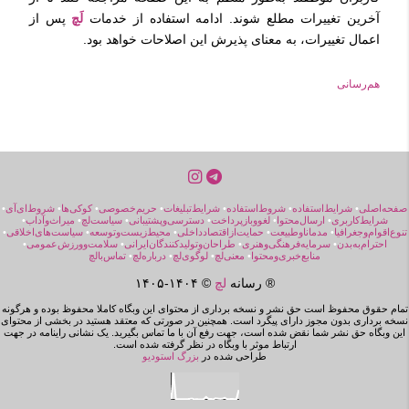
آخرین تغییرات مطلع شوند. ادامه استفاده از خدمات
لَچ
پس از
اعمال تغییرات، به معنای پذیرش این اصلاحات خواهد بود.
هم‌رسانی
صفحه‌اصلی
•
شرایط‌استفاده
•
شروط‌استفاده
•
شرایط‌تبلیغات
•
حریم‌خصوصی
•
کوکی‌ها
•
شروط‌ای‌آی
•
شرایط‌کاربری
•
ارسال‌محتوا
•
لغووبازپرداخت
•
دسترسی‌و‌پشتیبانی
•
سیاست‌لچ
•
میراث‌و‌آداب
•
تنوع‌اقوام‌و‌جغرافیا
•
مد‌مانا‌و‌طبیعت
•
حمایت‌از‌اقتصاد‌داخلی
•
محیط‌زیست‌و‌توسعه
•
سیاست‌های‌اخلاقی
•
احترام‌به‌بدن
•
سرمایه‌فرهنگی‌و‌هنری
•
طراحان‌و‌تولیدکنندگان‌ایرانی
•
سلامت‌و‌ورزش‌عمومی
•
منابع‌خبری‌ومحتوا
•
معنی‌لچ
•
لوگوی‌لچ
•
درباره‌لچ
•
تماس‌بالچ
® رسانه
لچ
© ۱۴۰۴-
۱۴۰۵
تمام حقوق محفوظ است حق نشر و نسخه برداری از محتوای این وبگاه کاملا محفوظ بوده و هرگونه
نسخه برداری بدون مجوز دارای پیگرد است. همچنین در صورتی که معتقد هستید در بخشی از محتوای
این وبگاه حق نشر شما نقض شده است، جهت رفع آن با ما تماس بگیرید. یک نشانی راینامه در جهت
ارتباط موثر با وبگاه در نظر گرفته شده است.
طراحی شده در
بزرگ استودیو