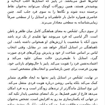
لباس‌ها عمق می‌بخشد. در پاییز که استایل‌ها اغلب لایه‌لایه و
پوشیده‌تر هستند، همین زیورآلات کوچک می‌توانند به‌عنوان نقاط
برجسته دیده شوند و نگاه‌ها را به سوی فرد جلب کنند. چنین
عناصری همواره حامل بار عاطفی‌اند و استایل را از سطحی صرفاً
زیبایی‌شناسانه به سطحی معنادار می‌برند.
از سوی دیگر، تَشَخُص به معنای هماهنگی کامل میان ظاهر و باطن
است. اگر لباسی که فرد می‌پوشد تنها تقلیدی از یک ترند باشد
بدون آنکه با شخصیت یا ارزش‌های او همخوانی داشته باشد، این
ناهماهنگی در استایل آشکار خواهد شد. در مقابل، وقتی انتخاب
لباس بر اساس شناخت از خود و پذیرش ویژگی‌های فردی صورت
گیرد، استایل با طبیعی‌ترین حالت ممکن جلوه می‌کند و
اعتمادبه‌نفس فرد را تقویت می‌کند. پاییز با حال‌وهوای بازتابی خود،
بهترین فرصت برای چنین بازشناسی و انتخاب‌های متشخص است.
در نهایت، تَشَخُص در استایل پاییز نه‌تنها به ایجاد ظاهری متمایز
کمک می‌کند بلکه پیامی روشن درباره هویت فردی منتقل می‌کند.
این نوع استایل ماندگارتر از ترندهای زودگذر است و به فرد امکان
می‌دهد فارغ از تغییر فصل‌ها، بر یک امضای شخصی پایدار تکیه کند.
در جهانی که یکسان‌سازی مد رو به افزایش است، تشخص به‌عنوان
زبان مقاومت و خلاقیت عمل می‌کند و لباس را از یک پوشش ساده