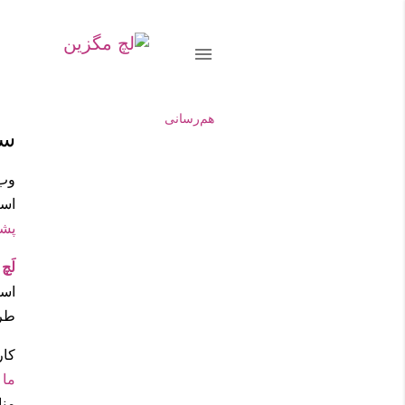
هم‌رسانی
سی
وب
است
پشت
لَچ
است
طرا
کار
ما
م
منا