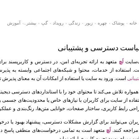
رد شدن به محتوای اصلی
خانه
پوشاک
چهره
زیور
زندگی
رویداد
گپ
‏بیشتر…
آموزش
است دسترسی و پشتیبانی
‌سایت
لَچ
متعهد به ارائه تجربه‌ای امن، در دسترس و کاربرپسند برای
. استفاده از خدمات، محتوا و شبکه‌های اجتماعی وابسته به پذی
یبانی
است. ورود به سایت یا استفاده از امکانات آن به معنای پذیرش تم
فاده از سایت برای کاربران با نیازهای خاص یا محدودیت‌های جسمی و 
حی رابط کاربری، ساختار صفحات، خوانایی متن‌ها، رنگ‌بندی و عملکر
بران می‌توانند برای گزارش مشکلات دسترسی، پیشنهاد بهبود یا در
راجعه کنند.
لَچ
متعهد است به تمامی درخواست‌های منطقی پاسخ داد
سب برای بهبود تجربه کاربری ارائه نماید.