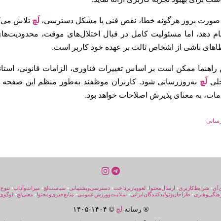
صورت بروز هرگونه خطا، نقص فنی یا مشکل دسترسی،
لَچ
تلاش می‌ک
ام دهد، اما مسئولیت کامل در قبال اختلال‌های موقت، محدودیت‌ه
های ناشی از اشخاص ثالث بر عهده خود کاربر است.
 راهنما ممکن است بر اساس تغییرات فناوری، الزامات قانونی، است
خلی
لَچ
به‌روزرسانی شود. کاربران موظفند به‌طور منظم این صفحه را
ات، به معنای پذیرش اصلاحات خواهد بود.
رسانی
‌آی
•
شرایط‌کاربری
•
ارسال‌محتوا
•
لغووبازپرداخت
•
دسترسی‌و‌پشتیبانی
•
سیاست‌لچ
•
میراث‌و‌آداب
•
تنوع‌
هنگی‌و‌هنری
•
طراحان‌و‌تولیدکنندگان‌ایرانی
•
سلامت‌و‌ورزش‌عمومی
•
منابع‌خبری‌ومحتوا
•
معنی‌لچ
•
لوگوی‌
® رسانه
لچ
© ۱۴۰۴-
۱۴۰۵