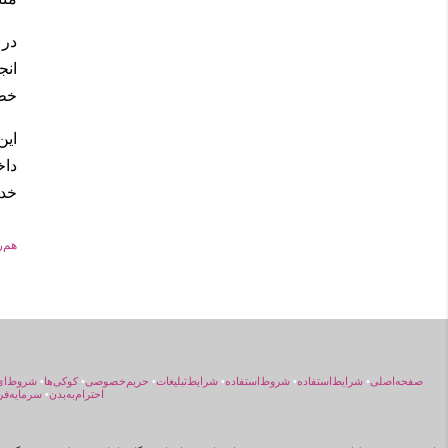
در 
انج
خطا
این
دا
خدم
هم‌
صفحه‌اصلی
•
شرایط‌استفاده
•
شروط‌استفاده
•
شرایط‌تبلیغات
•
حریم‌خصوصی
•
کوکی‌ها
•
شروط‌ای
احترام‌به‌بدن
•
سرمایه‌فر