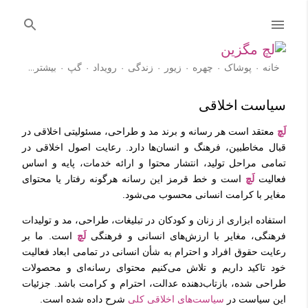
رد شدن به محتوای اصلی
خانه
پوشاک
چهره
زیور
زندگی
رویداد
گپ
‏بیشتر…
آموزش
سیاست اخلاقی
لَچ
معتقد است هر رسانه و برند مد و طراحی، مسئولیتی اخلاقی در
قبال مخاطبین، فرهنگ و انسان‌ها دارد. رعایت اصول اخلاقی در
تمامی مراحل تولید، انتشار محتوا و ارائه خدمات، پایه و اساس
فعالیت
لَچ
است و خط قرمز این رسانه هرگونه رفتار یا محتوای
مغایر با کرامت انسانی محسوب می‌شود.
استفاده ابزاری از زنان و کودکان در تبلیغات، طراحی، مد و تولیدات
فرهنگی، مغایر با ارزش‌های انسانی و فرهنگی
لَچ
است. ما بر
رعایت حقوق افراد و احترام به شأن انسانی در تمامی ابعاد فعالیت
خود تاکید داریم و تلاش می‌کنیم محتوای رسانه‌ای و محصولات
طراحی شده، بازتاب‌دهنده عدالت، احترام و کرامت باشد. جزئیات
این سیاست در
سیاست‌های اخلاقی کلی
شرح داده شده است.