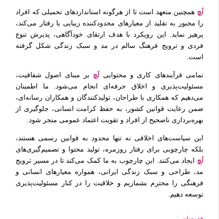
لَچ
همچنین متعهد است تا از هرگونه استانداردهای تحمیلی که افراد
را مجبور به تقلید از معیارهای محدودکننده زیبایی یا رفتار می‌کند،
پرهیز نماید. این رویکرد با هدف ارتقای خودآگاهی، پذیرش تنوع
فردی و ترویج فرهنگ سالم در مد و سبک زندگی شکل گرفته
است.
تمامی فرآیندهای کاری و محتوایی
لَچ
بر مبنای اصول شفافیت،
مسئولیت‌پذیری و اخلاق حرفه‌ای انجام می‌شود. ما اطمینان
می‌دهیم که همکاری با طراحان، تولیدکنندگان و همکاران رسانه‌ای،
ضمن رعایت قوانین کشور، به حفظ کرامت انسانی، جلوگیری از
بهره‌برداری ناصحیح از افراد و تقویت اعتماد عمومی منجر شود.
این سیاست‌های اخلاقی نه تنها محدود به قوانین رسمی هستند،
بلکه چارچوبی برای رفتار روزمره، تولید محتوا و تصمیم‌گیری‌های
لَچ
ایجاد می‌کنند. این چارچوب به ما کمک می‌کند تا در مسیر ترویج
مد، طراحی و سبک زندگی ایرانی، همواره معیارهای انسانی و
فرهنگی را محترم بشماریم و خلاقیت را در کنار مسئولیت‌پذیری
توسعه دهیم.
هم‌رسانی