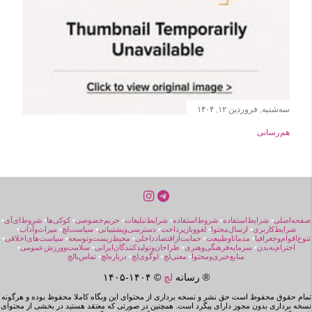
سه‌شنبه, فروردین ۱۲, ۱۴۰۴
هم‌رسانی
صفحه‌اصلی
•
شرایط‌استفاده
•
شروط‌استفاده
•
شرایط‌تبلیغات
•
حریم‌خصوصی
•
کوکی‌ها
•
شروط‌ای‌آی
•
شرایط‌کاربری
•
ارسال‌محتوا
•
لغووبازپرداخت
•
دسترسی‌و‌پشتیبانی
•
سیاست‌لچ
•
میراث‌و‌آداب
•
تنوع‌اقوام‌و‌جغرافیا
•
مد‌مانا‌و‌طبیعت
•
حمایت‌از‌اقتصاد‌داخلی
•
محیط‌زیست‌و‌توسعه
•
سیاست‌های‌اخلاقی
•
احترام‌به‌بدن
•
سرمایه‌فرهنگی‌و‌هنری
•
طراحان‌و‌تولیدکنندگان‌ایرانی
•
سلامت‌و‌ورزش‌عمومی
•
منابع‌خبری‌ومحتوا
•
معنی‌لچ
•
لوگوی‌لچ
•
درباره‌لچ
•
تماس‌بالچ
® رسانه
لچ
© ۱۴۰۴-
۱۴۰۵
تمام حقوق محفوظ است حق نشر و نسخه برداری از محتوای این وبگاه کاملا محفوظ بوده و هرگونه
نسخه برداری بدون مجوز دارای پیگرد است. همچنین در صورتی که معتقد هستید در بخشی از محتوای